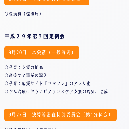
○環境費（環境局）
平成２９年第３回定例会
9月20日 本会議（一般質問）
○子育て支援の拡充
○産後ケア事業の導入
○子育て応援サイト「ママフレ」のアプリ化
○がん治療に伴うアピアランスケア支援の周知、助成
9月27日 決算等審査特別委員会（第1分科会）