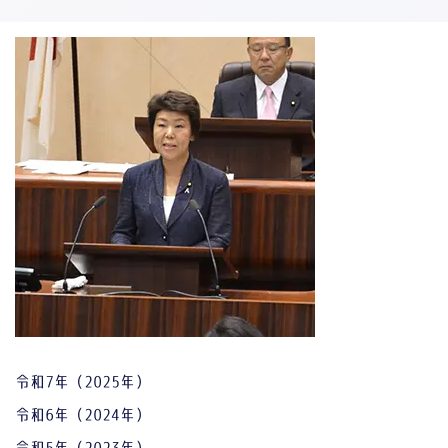
令和7年（2025年）
令和6年（2024年）
令和5年（2023年）