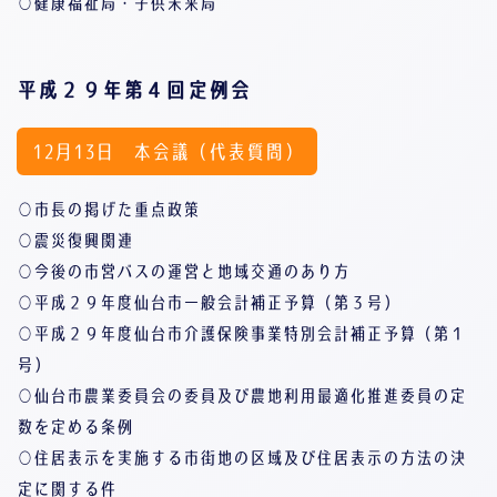
○健康福祉局・子供未来局
平成２９年第４回定例会
12月13日 本会議（代表質問）
○市長の掲げた重点政策
○震災復興関連
○今後の市営バスの運営と地域交通のあり方
○平成２９年度仙台市一般会計補正予算（第３号）
○平成２９年度仙台市介護保険事業特別会計補正予算（第１
号）
○仙台市農業委員会の委員及び農地利用最適化推進委員の定
数を定める条例
○住居表示を実施する市街地の区域及び住居表示の方法の決
定に関する件